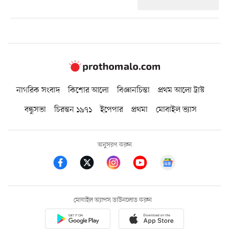
নাগরিক সংবাদ
কিশোর আলো
বিজ্ঞানচিন্তা
প্রথম আলো ট্রাস্ট
বন্ধুসভা
চিরন্তন ১৯৭১
ইপেপার
প্রথমা
মোবাইল ভ্যাস
অনুসরণ করুন
মোবাইল অ্যাপস ডাউনলোড করুন