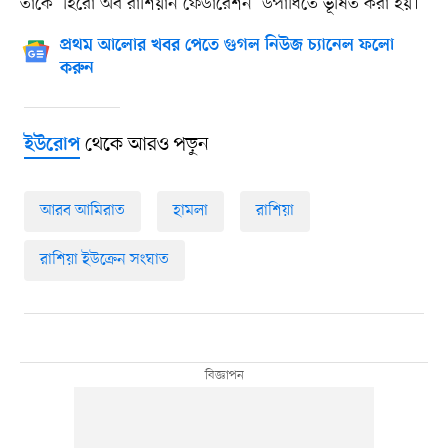
তাঁকে ‘হিরো অব রাশিয়ান ফেডারেশন’ উপাধিতে ভূষিত করা হয়।
প্রথম আলোর খবর পেতে গুগল নিউজ চ্যানেল ফলো
করুন
থেকে আরও পড়ুন
ইউরোপ
আরব আমিরাত
হামলা
রাশিয়া
রাশিয়া ইউক্রেন সংঘাত