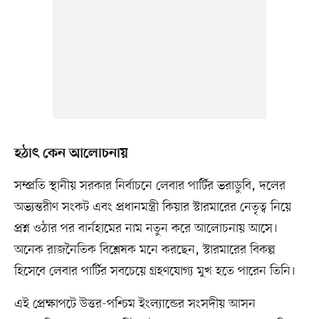
হঠাৎ কেন আলোচনায়
সম্প্রতি স্থানীয় সরকার নির্বাচনে লেবার পার্টির ভরাডুবি, দলের
অভ্যন্তরীণ সংকট এবং প্রধানমন্ত্রী কিয়ার স্টারমারের নেতৃত্ব নিয়ে
প্রশ্ন ওঠার পর বার্নহামের নাম নতুন করে আলোচনায় আসে।
অনেক রাজনৈতিক বিশ্লেষক মনে করছেন, স্টারমারের বিকল্প
হিসেবে লেবার পার্টির সবচেয়ে গ্রহণযোগ্য মুখ হতে পারেন তিনি।
এই প্রেক্ষাপটে উত্তর-পশ্চিম ইংল্যান্ডের সংসদীয় আসন