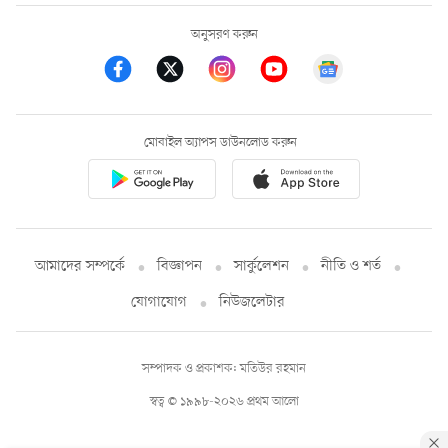
অনুসরণ করুন
মোবাইল অ্যাপস ডাউনলোড করুন
আমাদের সম্পর্কে
বিজ্ঞাপন
সার্কুলেশন
নীতি ও শর্ত
যোগাযোগ
নিউজলেটার
সম্পাদক ও প্রকাশক: মতিউর রহমান
স্বত্ব © ১৯৯৮-২০২৬ প্রথম আলো