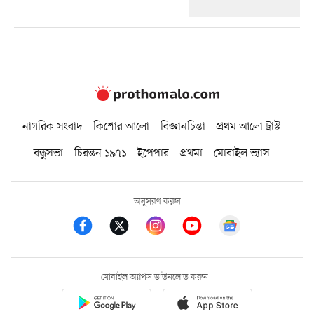
নাগরিক সংবাদ
কিশোর আলো
বিজ্ঞানচিন্তা
প্রথম আলো ট্রাস্ট
বন্ধুসভা
চিরন্তন ১৯৭১
ইপেপার
প্রথমা
মোবাইল ভ্যাস
অনুসরণ করুন
মোবাইল অ্যাপস ডাউনলোড করুন