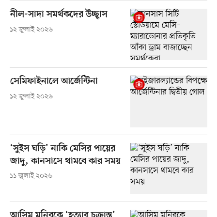
নীল-সাদা সমর্থকদের উচ্ছ্বাস
১২ জুলাই ২০২৬
সেমিফাইনালে আর্জেন্টিনা
১২ জুলাই ২০২৬
‘সুইস ঘড়ি’ নাকি মেসির পায়ের
জাদু, কানসাসে থামবে কার সময়
১১ জুলাই ২০২৬
আসিম মুনিরকে ‘হত্যার চক্রান্ত’