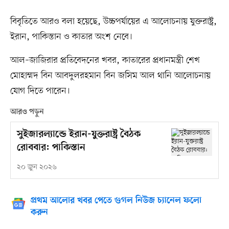
বিবৃতিতে আরও বলা হয়েছে, উচ্চপর্যায়ের এ আলোচনায় যুক্তরাষ্ট্র,
ইরান, পাকিস্তান ও কাতার অংশ নেবে।
আল–জাজিরার প্রতিবেদনের খবর, কাতারের প্রধানমন্ত্রী শেখ
মোহাম্মদ বিন আবদুলরহমান বিন জসিম আল থানি আলোচনায়
যোগ দিতে পারেন।
আরও পড়ুন
সুইজারল্যান্ডে ইরান-যুক্তরাষ্ট্র বৈঠক
রোববার: পাকিস্তান
২০ জুন ২০২৬
প্রথম আলোর খবর পেতে গুগল নিউজ চ্যানেল ফলো
করুন