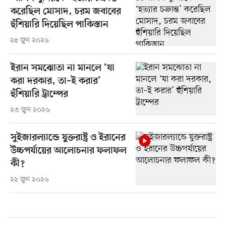
করেছিল মোসাদ, চরম জবাবের
হুঁশিয়ারি দিয়েছিল পাকিস্তান
২৫ জুন ২০২৬
ইরান সমঝোতা না মানলে ‘যা
করা দরকার, তা–ই করার’
হুঁশিয়ারি ট্রাম্পের
২৩ জুন ২০২৬
সুইজারল্যান্ডে যুক্তরাষ্ট্র ও ইরানের
উচ্চপর্যায়ের আলোচনার ফলাফল
কী?
২২ জুন ২০২৬