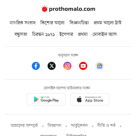
নাগরিক সংবাদ
কিশোর আলো
বিজ্ঞানচিন্তা
প্রথম আলো ট্রাস্ট
বন্ধুসভা
চিরন্তন ১৯৭১
ইপেপার
প্রথমা
মোবাইল ভ্যাস
অনুসরণ করুন
মোবাইল অ্যাপস ডাউনলোড করুন
আমাদের সম্পর্কে
বিজ্ঞাপন
সার্কুলেশন
নীতি ও শর্ত