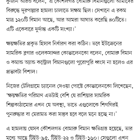
কুজান আরও বলেন, ‘এ কৌশলগত বোমারু বিমানগুলো আমাদের
বিরুদ্ধে দূরপাল্লার হামলা চালাতে সক্ষম ছিল। সেখানে এ রকম
মাত্র ১২০টি বিমান আছে, আর আমরা আঘাত করেছি ৪০টিতে।
এটি একেবারে দুর্দান্ত একটি সংখ্যা।’
ক্ষয়ক্ষতির প্রকৃত হিসাব নির্ধারণ করা কঠিন। তবে ইউক্রেনের
সামরিক ব্লগার ওলেকসান্দর কোভালেনকো বলেন, বোমারু বিমান
ও কমান্ড অ্যান্ড কন্ট্রোল বিমানগুলো পুরোপুরি ধ্বংস না হলেও এর
প্রভাবটা বিশাল।
নিজের টেলিগ্রামে চ্যানেল দেওয়া পোস্টে কোভালেনকো লিখেছেন,
‘ক্ষয়ক্ষতির পরিমাণ এতটাই বেশি যে রাশিয়ার সামরিক
শিল্পকাঠামোর এখন যে অবস্থা, তাতে এগুলোকে শিগগিরই
পুনরুদ্ধার বা মেরামত করা সম্ভব হবে বলে মনে হচ্ছে না।’
এ হামলায় যেসব কৌশলগত বোমারু বিমান ক্ষতিগ্রস্ত হয়েছে, তার
মধ্যে আছে টিইউ-৯৫, টিইউ-২২ ও টিইউ-১৬০। সেগুলো এখন