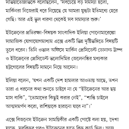
সভিয়াতোস্লাভকে বলেছিলেন, ‘সবচেয়ে বড় সমস্যা হলো,
মার্কিনরা নিজেরাই ধরে নিয়েছে যে আমরা যুদ্ধটা ইতিমধ্যে হেরে
গেছি। আর এই ভুল ধারণা থেকেই সব সমস্যার শুরু।’
ইউক্রেনের প্রতিরক্ষা–বিষয়ক সাংবাদিক ইলিয়া পোনোমারেঙ্কো
সামাজিক যোগাযোগমাধ্যম এক্সে একটি ভিন্ন দৃষ্টিভঙ্গিতে বিষয়টি
তুলে ধরেন। তিনি ওভাল অফিসে মার্কিন প্রেসিডেন্ট ডোনাল্ড ট্রাম্প
ও ইউক্রেনের প্রেসিডেন্ট ভলোদিমির জেলেনস্কির মধ্যকার
হট্টগোলের বিষয়টি সামনে নিয়ে আসেন।
ইলিয়া বলেন, ‘যখন একটি দেশ হামলার আওতায় আছে, তখন
তারা এ ধরনের কথা শুনতে চাইবে না যে “ইউক্রেনের আর ছয়
মাস বাকি”, “তোমাদের কিছুই করার নেই”, “শান্তি চাইলে
আত্মসমর্পণ করো, রাশিয়াকে হারানো যাবে না”।’
এক্সে বিজনেস ইউক্রেন সাময়িকীর একটি পোস্টে বলা হয়, ‘দেখা
যাচ্ছে, সবকিছুর পরও ইউক্রেনের হাতে কিছু কার্ড ছিল। আজ