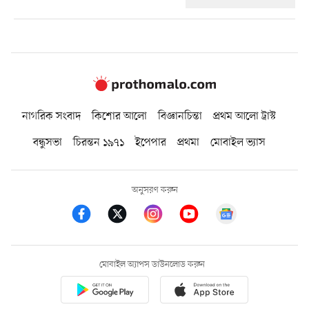
নাগরিক সংবাদ
কিশোর আলো
বিজ্ঞানচিন্তা
প্রথম আলো ট্রাস্ট
বন্ধুসভা
চিরন্তন ১৯৭১
ইপেপার
প্রথমা
মোবাইল ভ্যাস
অনুসরণ করুন
মোবাইল অ্যাপস ডাউনলোড করুন