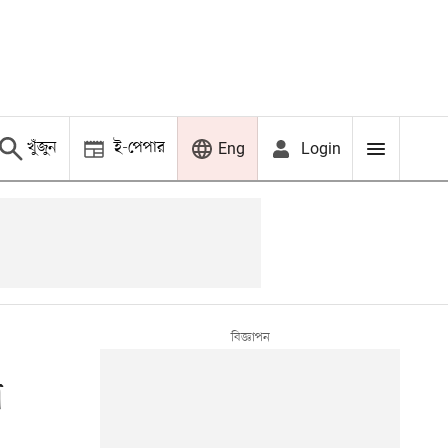
খুঁজুন
ই-পেপার
Login
Eng
ে