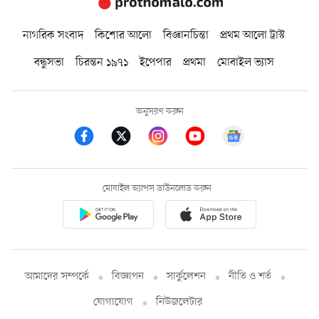
নাগরিক সংবাদ
কিশোর আলো
বিজ্ঞানচিন্তা
প্রথম আলো ট্রাস্ট
বন্ধুসভা
চিরন্তন ১৯৭১
ইপেপার
প্রথমা
মোবাইল ভ্যাস
অনুসরণ করুন
মোবাইল অ্যাপস ডাউনলোড করুন
আমাদের সম্পর্কে
বিজ্ঞাপন
সার্কুলেশন
নীতি ও শর্ত
যোগাযোগ
নিউজলেটার