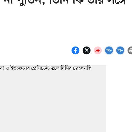
না পুতিন, তিনি কি তাঁর সঙ্গে