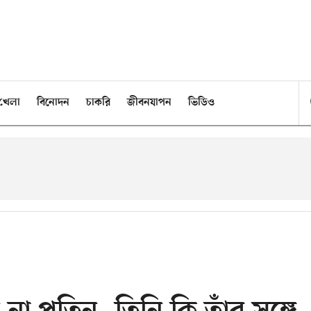
খেলা
বিনোদন
চাকরি
জীবনযাপন
ভিডিও