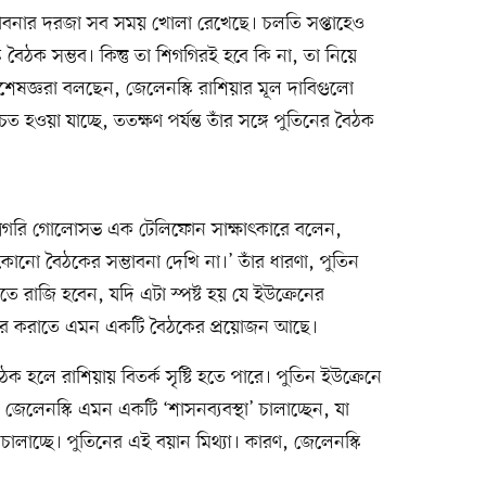
্ভাবনার দরজা সব সময় খোলা রেখেছে। চলতি সপ্তাহেও
 বৈঠক সম্ভব। কিন্তু তা শিগগিরই হবে কি না, তা নিয়ে
বিশেষজ্ঞরা বলছেন, জেলেনস্কি রাশিয়ার মূল দাবিগুলো
চিত হওয়া যাচ্ছে, ততক্ষণ পর্যন্ত তাঁর সঙ্গে পুতিনের বৈঠক
ঞ গ্রিগরি গোলোসভ এক টেলিফোন সাক্ষাৎকারে বলেন,
নো বৈঠকের সম্ভাবনা দেখি না।’ তাঁর ধারণা, পুতিন
 রাজি হবেন, যদি এটা স্পষ্ট হয় যে ইউক্রেনের
বীকার করাতে এমন একটি বৈঠকের প্রয়োজন আছে।
ক হলে রাশিয়ায় বিতর্ক সৃষ্টি হতে পারে। পুতিন ইউক্রেনে
জেলেনস্কি এমন একটি ‘শাসনব্যবস্থা’ চালাচ্ছেন, যা
লাচ্ছে। পুতিনের এই বয়ান মিথ্যা। কারণ, জেলেনস্কি
।