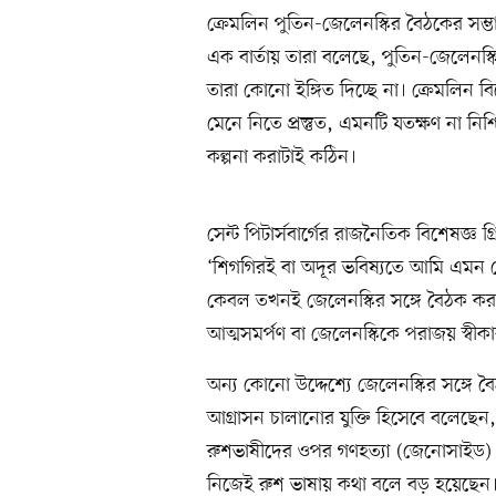
ক্রেমলিন পুতিন-জেলেনস্কির বৈঠকের সম
এক বার্তায় তারা বলেছে, পুতিন-জেলেনস্কি
তারা কোনো ইঙ্গিত দিচ্ছে না। ক্রেমলিন 
মেনে নিতে প্রস্তুত, এমনটি যতক্ষণ না নিশ্
কল্পনা করাটাই কঠিন।
সেন্ট পিটার্সবার্গের রাজনৈতিক বিশেষজ্
‘শিগগিরই বা অদূর ভবিষ্যতে আমি এমন কো
কেবল তখনই জেলেনস্কির সঙ্গে বৈঠক করতে
আত্মসমর্পণ বা জেলেনস্কিকে পরাজয় স্
অন্য কোনো উদ্দেশ্যে জেলেনস্কির সঙ্গে বৈঠ
আগ্রাসন চালানোর যুক্তি হিসেবে বলেছেন, 
রুশভাষীদের ওপর গণহত্যা (জেনোসাইড) চা
নিজেই রুশ ভাষায় কথা বলে বড় হয়েছেন