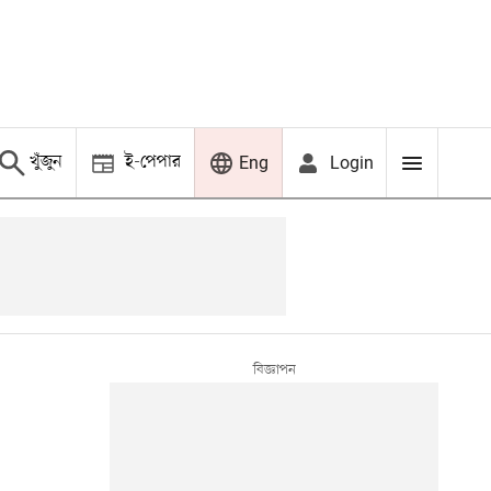
খুঁজুন
ই-পেপার
Login
Eng