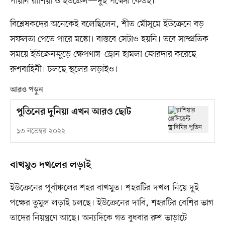
পায়নি রাশিয়া ও ইউক্রেন—দুই পক্ষের কেউই।
বিশ্লেষকদের অনেকেই বলেছিলেন, শীত মৌসুমে ইউক্রেনে বড়
সফলতা পেতে পারে মস্কো। বাস্তবে সেটাও হয়নি। তবে সাম্প্রতিক
সময়ে ইউক্রেনজুড়ে ক্ষেপণাস্ত্র–ড্রোন হামলা জোরদার করেছে
রুশবাহিনী। চলছে স্থলের লড়াইও।
আরও পড়ুন
পুতিনের দুনিয়া এখন আরও ছোট
১৩ নভেম্বর ২০২২
বাখমুত দখলের লড়াই
ইউক্রেনের পূর্বাঞ্চলের শহর বাখমুত। শহরটির দখল নিয়ে দুই
পক্ষের তুমুল লড়াই চলছে। ইউক্রেনের দাবি, শহরটির বেশির ভাগ
তাদের নিয়ন্ত্রণে আছে। অন্যদিকে গত বুধবার রুশ ভাড়াটে