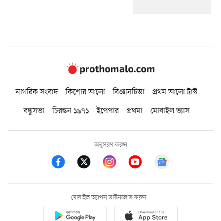
নাগরিক সংবাদ
কিশোর আলো
বিজ্ঞানচিন্তা
প্রথম আলো ট্রাস্ট
বন্ধুসভা
চিরন্তন ১৯৭১
ইপেপার
প্রথমা
মোবাইল ভ্যাস
অনুসরণ করুন
মোবাইল অ্যাপস ডাউনলোড করুন