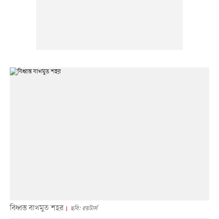
বিধ্বস্ত বাখমুত শহর
ছবি: রয়টার্স