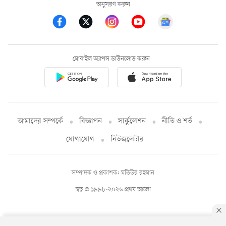
অনুসরণ করুন
মোবাইল অ্যাপস ডাউনলোড করুন
আমাদের সম্পর্কে
বিজ্ঞাপন
সার্কুলেশন
নীতি ও শর্ত
যোগাযোগ
নিউজলেটার
সম্পাদক ও প্রকাশক: মতিউর রহমান
স্বত্ব © ১৯৯৮-২০২৬ প্রথম আলো