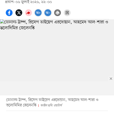
প্রকাশ: ০৬ জুলাই ২০২৬, ২২: ০০
ডোনাল্ড ট্রাম্প, রিসেপ তাইয়েপ এরদোয়ান, আহমেদ আল-শারা ও
ভলোদিমির জেলেনস্কি
ফাইল ছবি: রয়টার্স