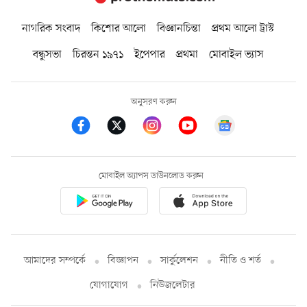
নাগরিক সংবাদ
কিশোর আলো
বিজ্ঞানচিন্তা
প্রথম আলো ট্রাস্ট
বন্ধুসভা
চিরন্তন ১৯৭১
ইপেপার
প্রথমা
মোবাইল ভ্যাস
অনুসরণ করুন
মোবাইল অ্যাপস ডাউনলোড করুন
আমাদের সম্পর্কে
বিজ্ঞাপন
সার্কুলেশন
নীতি ও শর্ত
যোগাযোগ
নিউজলেটার