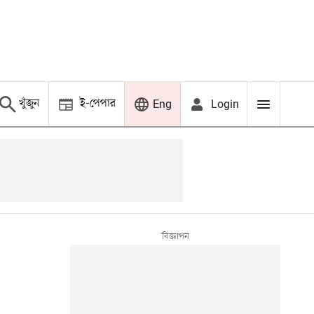
খুঁজুন
ই-পেপার
Login
Eng