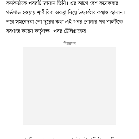
কর্মকর্তাকে খবরটি জানান তিনি। এর আগে বেশ কয়েকবার
গর্ভপাত হওয়ায় শারীরিক অবস্থা নিয়ে উৎকণ্ঠার কথাও জানান।
তবে সমবেদনা তো দূরের কথা এই খবর শোনার পর শার্লটকে
বরখাস্ত করেন কর্তৃপক্ষ। খবর টেলিগ্রাফের