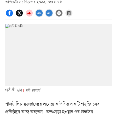
আপডেট: ৩১ ডিসেম্বর ২০২২, ০৫: ০০
প্রতীকী ছবি
ছবি: রয়টার্স
শার্লট লিচ যুক্তরাজ্যের এসেক্স কাউন্টির একটি প্রযুক্তি সেবা
প্রতিষ্ঠানে কাজ করতেন। অন্তঃসত্ত্বা হওয়ার পর ঊর্ধ্বতন