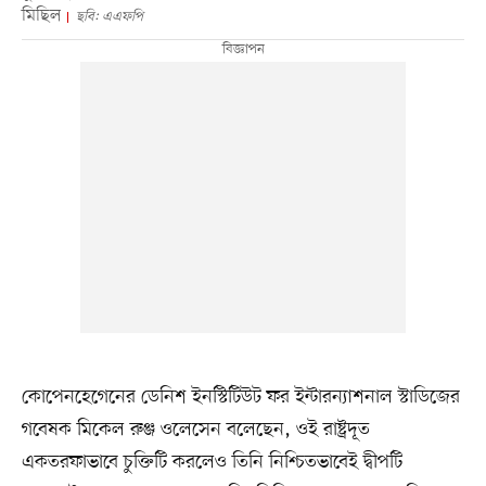
মিছিল
ছবি: এএফপি
কোপেনহেগেনের ডেনিশ ইনস্টিটিউট ফর ইন্টারন্যাশনাল স্টাডিজের
গবেষক মিকেল রুঞ্জ ওলেসেন বলেছেন, ওই রাষ্ট্রদূত
একতরফাভাবে চুক্তিটি করলেও তিনি নিশ্চিতভাবেই দ্বীপটি