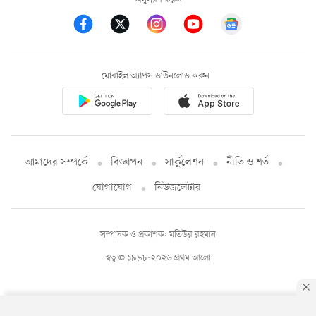
মোবাইল অ্যাপস ডাউনলোড করুন
আমাদের সম্পর্কে
বিজ্ঞাপন
সার্কুলেশন
নীতি ও শর্ত
যোগাযোগ
নিউজলেটার
সম্পাদক ও প্রকাশক: মতিউর রহমান
স্বত্ব © ১৯৯৮-২০২৬ প্রথম আলো