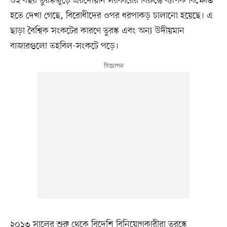
ওই বছর তুরস্কজুড়ে এরদোয়ান সরকারের বিরুদ্ধে ব্যাপক বিক্ষোভ
হতে দেখা গেছে, বিরোধীদের ওপর ধরপাকড় চালানো হয়েছে। এ
ছাড়া বৈশ্বিক সংকটের কারণে তুরস্ক এবং অন্য উদীয়মান
বাজারগুলো তহবিল-সংকটে পড়ে।
২০১৩ সালের শুরু থেকে বিদেশি বিনিয়োগকারীরা তুরস্কে