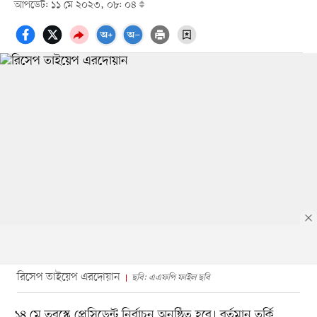
আপডেট: ১১ মে ২০২৩, ০৮: ০৪
রিসেপ তাইয়েপ এরদোয়ান
ছবি: এএফপি ফাইল ছবি
১৪ মে তুরস্কে প্রেসিডেন্ট নির্বাচন অনুষ্ঠিত হবে। বর্তমান তুর্কি