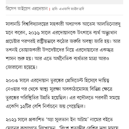
রিসেপ তাইয়েপ এরদোয়ান
ছবি: এএফপি ফাইল ছবি
সাবানচি বিশ্ববিদ্যালয়ের সহকারী অধ্যাপক আতেস আলতিনোরদু
মনে করেন, ২০১৬ সালে এরদোয়ানকে উৎখাতে ব্যর্থ অভ্যুত্থান
প্রচেষ্টার পরপরই রাষ্ট্রীয়ভাবে কঠোর জরুরি অবস্থা জারি হয়। আর
তখনই তোয়াজকারী উপদেষ্টাদের নিয়ে এরদোয়ানের একচ্ছত্র
শাসন শুরু হয়। আর এতে অর্থনৈতিক ব্যর্থতার মাত্রা আরও
জোরালো হয়েছে।
২০০৩ সালে এরদোয়ান তুরস্কের প্রেসিডেন্ট হিসেবে দায়িত্ব
নেওয়ার পর থেকে স্বাস্থ্য সুরক্ষা অবকাঠামোসহ বিভিন্ন ক্ষেত্রে
তুরস্কের পরিস্থিতির উন্নতি হয়েছিল। এর বদৌলতে পরবর্তী সময়ে
একেপি ১২টির বেশি নির্বাচনে জয় পেয়েছিল।
২০২১ সালে প্রকাশিত ‘অ্যা সুলতান ইন অটাম’ নামের বইতে
সোনের কাগাপতে লিখেছেন, ‘বিংশ শতাব্দীর বেশির ভাগ সময়ে