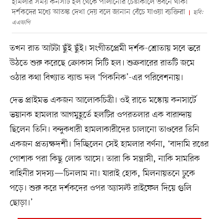
হামলার সময় কনসার্ট হল থেকে পালানোর চেষ্টাকালে ভবনে থাকা
দর্শকদের মধ্যে আতঙ্ক দেখা দেয় বলে জানান বেঁচে যাওয়া ব্যক্তিরা
ছবি:
এএফপি
তখন রাত আটটা ছুঁই ছুঁই। সংগীতপ্রেমী দর্শক-শ্রোতায় সবে ভরে
উঠতে শুরু করেছে ক্রোকাস সিটি হল। শুক্রবারের রাতটি জমে
ওঠার কথা বিখ্যাত ব্যান্ড দল ‘পিকনিক’-এর পরিবেশনায়।
দেভ প্রাইমভ একজন আলোকচিত্রী। ওই রাতে মস্কোয় কনসার্টে
ভয়ানক হামলার আগমুহূর্তে হলটির ওপরতলার এক বারান্দায়
ছিলেন তিনি। বন্দুকধারী হামলাকারীদের চালানো তাণ্ডবের তিনি
একজন প্রত্যক্ষদর্শী। দিচ্ছিলেন সেই হামলার বর্ণনা, ‘বাদামি রঙের
পোশাক পরা কিছু লোক আসে। তারা কি সন্ত্রাসী, নাকি সামরিক
বাহিনীর সদস্য—চিনলাম না। যারাই হোক, মিলনায়তনে ঢুকে
পড়ে। শুরু করে দর্শকদের ওপর অ্যাসল্ট রাইফেল দিয়ে গুলি
ছোড়া।’