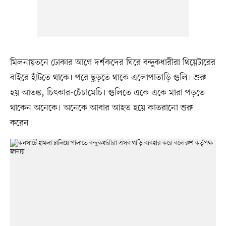
মিলনায়তনে ঢোকার আগে দর্শকদের ঘিরে বন্দুকধারীরা থিয়েটারের
বাইরে হাঁটতে থাকে। পরে ছুড়তে থাকে এলোপাতাড়ি গুলি। শুরু
হয় আতঙ্ক, চিৎকার-চেঁচামেচি। গুলিতে একে একে মারা পড়তে
থাকেন অনেকে। অনেকে আবার আহত হয়ে কাতরানো শুরু
করেন।