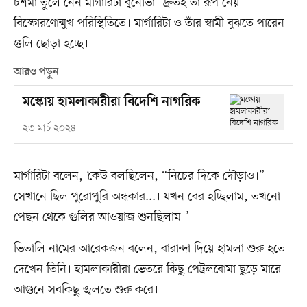
চশমা তুলে নেন মার্গারিটা বুনোভা। দ্রুতই তা রূপ নেয়
বিস্ফোরণোন্মুখ পরিস্থিতিতে। মার্গারিটা ও তাঁর স্বামী বুঝতে পারেন
গুলি ছোড়া হচ্ছে।
আরও পড়ুন
মস্কোয় হামলাকারীরা বিদেশি নাগরিক
২৩ মার্চ ২০২৪
মার্গারিটা বলেন, ‘কেউ বলছিলেন, “নিচের দিকে দৌড়াও।”
সেখানে ছিল পুরোপুরি অন্ধকার...। যখন বের হচ্ছিলাম, তখনো
পেছন থেকে গুলির আওয়াজ শুনছিলাম।’
ভিতালি নামের আরেকজন বলেন, বারান্দা দিয়ে হামলা শুরু হতে
দেখেন তিনি। হামলাকারীরা ভেতরে কিছু পেট্রলবোমা ছুড়ে মারে।
আগুনে সবকিছু জ্বলতে শুরু করে।