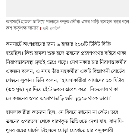
কনসার্টে হামলা চালিয়ে পালাতে বন্দুকধারীরা এসব গাড়ি ব্যবহার করে বলে
রুশ কর্তৃপক্ষ জানায়
ছবি: রয়টার্স
কনসার্টে অংশগ্রহণের জন্য ৬ হাজার ২০০টি টিকিট বিক্রি
হয়েছিল। কিন্তু হামলা শুরু হলে ভবনের প্রবেশপথের বাইরে থাকা
নিরাপত্তাব্যবস্থা দ্রুতই ভেঙে পড়ে। সেখানকার চার নিরাপত্তাকর্মীর
একজন বলেন, এ সময় তাঁর সহকর্মীরা একটি বিজ্ঞাপনী বোর্ডের
পেছনে লুকান। তিনি বলেন, ‘হামলাকারীরা আমাদের ১০ মিটার
(৩০ ফুট) দূর দিয়ে হেঁটে ভবনে প্রবেশ করে। নিচতলায় থাকা
লোকজনের ওপর এলোপাতাড়ি গুলি ছুড়তে থাকে তারা।’
হামলাকারীরা কতজন ছিল, সে বিষয়ে জানেন না কেউ। তবে
ভবনের ওপরতলা থেকে ধারণকৃত ভিডিওতে দেখা যায়, বাদামি-
ধূসর রঙের মার্বেল টাইলসে মোড়া মেঝেতে চার বন্দুকধারী