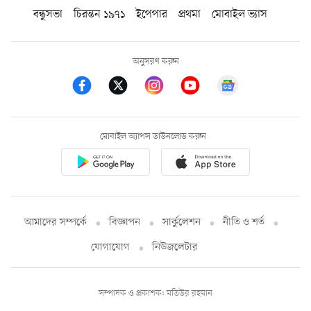
বন্ধুসভা
চিরন্তন ১৯৭১
ইপেপার
প্রথমা
মোবাইল ভ্যাস
অনুসরণ করুন
মোবাইল অ্যাপস ডাউনলোড করুন
আমাদের সম্পর্কে
বিজ্ঞাপন
সার্কুলেশন
নীতি ও শর্ত
যোগাযোগ
নিউজলেটার
সম্পাদক ও প্রকাশক: মতিউর রহমান