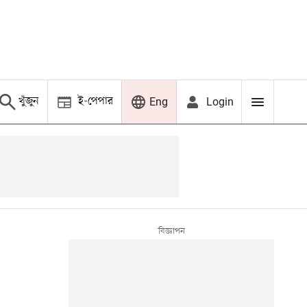
খুঁজুন
ই-পেপার
Login
Eng