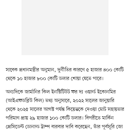
সাবেক প্রধানমন্ত্রীর অনুমান, দুর্নীতির কারণে ৫ হাজার ৪০০ কোটি
থেকে ১০ হাজার ৮০০ কোটি ডলার খোয়া যেতে পারে।
অন্যদিকে জার্মানির কিল ইনস্টিটিউট ফর দ্য ওয়ার্ল্ড ইকোনমির
(আইএফডব্লিউ কিল) তথ্য অনুসারে, ২০২২ সালের জানুয়ারি
থেকে ২০২৫ সালের আগস্ট পর্যন্ত কিয়েভকে দেওয়া মোট সহায়তার
পরিমাণ প্রায় ২৯ হাজার ১০০ কোটি ডলার। বিপরীতে মার্কিন
প্রেসিডেন্ট ডোনাল্ড ট্রাম্প বারবার দাবি করেছেন, তাঁর পূর্বসূরি জো