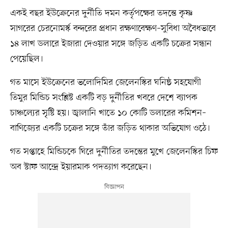
একই বছর ইউক্রেনের দুর্নীতি দমন কর্তৃপক্ষের তদন্তে কৃষ্ণ
সাগরের চেরনোমর্স্ক বন্দরের প্রধান রক্ষণাবেক্ষণ–সুবিধা অবৈধভাবে
১৪ লাখ ডলারে ইজারা দেওয়ার সঙ্গে জড়িত একটি চক্রের সন্ধান
পেয়েছিল।
গত মাসে ইউক্রেনের ভলোদিমির জেলেনস্কির ঘনিষ্ঠ সহযোগী
তিমুর মিন্ডিচ সংশ্লিষ্ট একটি বড় দুর্নীতির খবরে দেশে ব্যাপক
চাঞ্চল্যের সৃষ্টি হয়। জ্বালানি খাতে ১০ কোটি ডলারের কমিশন–
বাণিজ্যের একটি চক্রের সঙ্গে তাঁর জড়িত থাকার অভিযোগ ওঠে।
গত সপ্তাহে মিন্ডিচকে ঘিরে দুর্নীতির তদন্তের মুখে জেলেনস্কির চিফ
অব স্টাফ আন্দ্রে ইয়ারমাক পদত্যাগ করেছেন।