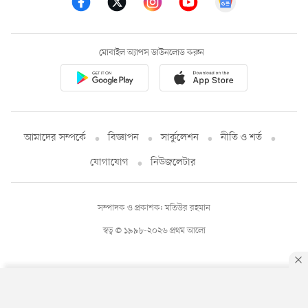
মোবাইল অ্যাপস ডাউনলোড করুন
আমাদের সম্পর্কে
বিজ্ঞাপন
সার্কুলেশন
নীতি ও শর্ত
যোগাযোগ
নিউজলেটার
সম্পাদক ও প্রকাশক: মতিউর রহমান
স্বত্ব © ১৯৯৮-২০২৬ প্রথম আলো
By using this site, you agree to our
Privacy Policy
.
OK