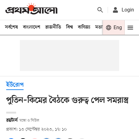
Login
সর্বশেষ
বাংলাদেশ
রাজনীতি
বিশ্ব
বাণিজ্য
মতামত
খেলা
Eng
বিনো
ইউরোপ
পুতিন–কিমের বৈঠকে গুরুত্ব পেল সমরাস্ত্র
রয়টার্স
মস্কো ও সিউল
প্রকাশ: ১৩ সেপ্টেম্বর ২০২৩, ১৭: ১০