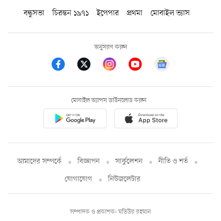
বন্ধুসভা
চিরন্তন ১৯৭১
ইপেপার
প্রথমা
মোবাইল ভ্যাস
অনুসরণ করুন
মোবাইল অ্যাপস ডাউনলোড করুন
আমাদের সম্পর্কে
বিজ্ঞাপন
সার্কুলেশন
নীতি ও শর্ত
যোগাযোগ
নিউজলেটার
সম্পাদক ও প্রকাশক: মতিউর রহমান