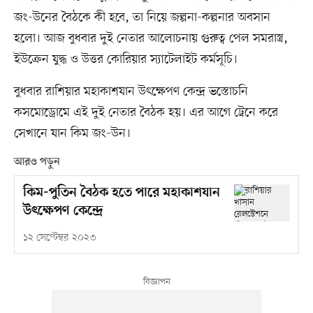
জং-উনের বৈঠকে কী হবে, তা নিয়ে জল্পনা-কল্পনার অবসান
হলো। আজ বুধবার দুই নেতার আলোচনায় গুরুত্ব পেল সমরাস্ত্র,
ইউক্রেন যুদ্ধ ও উত্তর কোরিয়ার স্যাটেলাইট কর্মসূচি।
বুধবার রাশিয়ার মহাকাশযান উৎক্ষেপণ কেন্দ্র ভস্তোচনি
কসমোড্রোমে এই দুই নেতার বৈঠক হয়। এর আগে ট্রেনে করে
সেখানে যান কিম জং-উন।
আরও পড়ুন
কিম-পুতিন বৈঠক হতে পারে মহাকাশযান
উৎক্ষেপণ কেন্দ্রে
১২ সেপ্টেম্বর ২০২৩