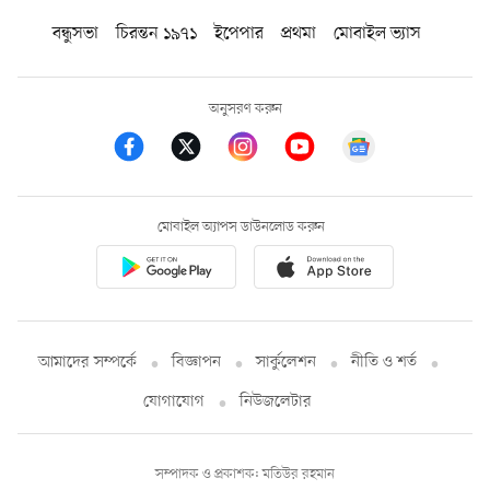
বন্ধুসভা
চিরন্তন ১৯৭১
ইপেপার
প্রথমা
মোবাইল ভ্যাস
অনুসরণ করুন
মোবাইল অ্যাপস ডাউনলোড করুন
আমাদের সম্পর্কে
বিজ্ঞাপন
সার্কুলেশন
নীতি ও শর্ত
যোগাযোগ
নিউজলেটার
সম্পাদক ও প্রকাশক: মতিউর রহমান