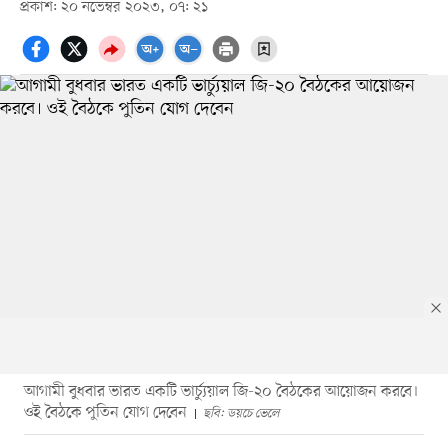
প্রকাশ: ২০ নভেম্বর ২০২৩, ০৭: ২১
আগামী বুধবার ভারত একটি ভার্চ্যুয়াল জি-২০ বৈঠকের আয়োজন করবে।
ওই বৈঠকে পুতিন যোগ দেবেন
ছবি: ডয়চে ভেলে