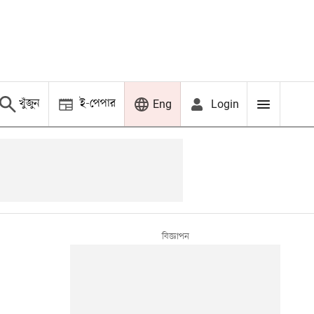
খুঁজুন
ই-পেপার
Login
Eng