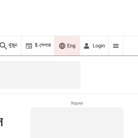
খুঁজুন
ই-পেপার
Login
Eng
ল