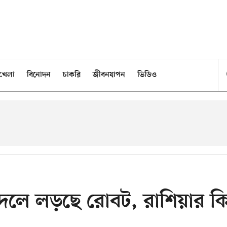
খেলা
বিনোদন
চাকরি
জীবনযাপন
ভিডিও
বদলে লড়ছে রোবট, রাশিয়ার ক