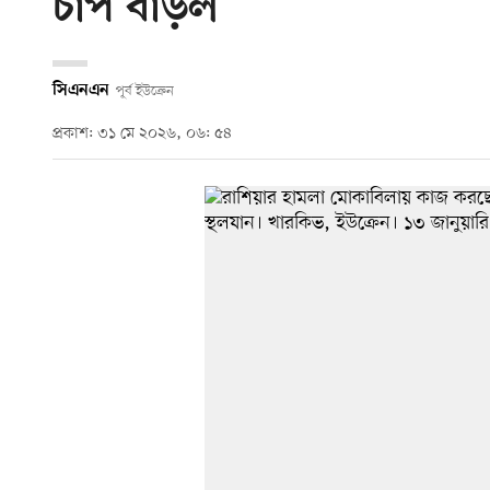
চাপ বাড়ল
সিএনএন
পূর্ব ইউক্রেন
প্রকাশ: ৩১ মে ২০২৬, ০৬: ৫৪