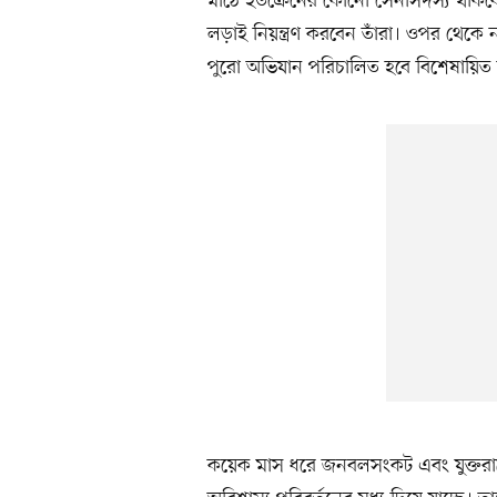
মাঠে ইউক্রেনের কোনো সেনাসদস্য থাকব
লড়াই নিয়ন্ত্রণ করবেন তাঁরা। ওপর থেকে 
পুরো অভিযান পরিচালিত হবে বিশেষায়িত লাই
কয়েক মাস ধরে জনবলসংকট এবং যুক্তরাষ্ট