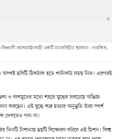
িধ্বংসী ল্যান্ডমাইনবাহী একটি মানববিহীন স্থলযান। খারকিভ,
। অস্পষ্ট ছবিটি ঠিকঠাক হতে খানিকটা সময় নিল। এরপরই
কা ও বাখমুতের মতো শহরে যুদ্ধের সবচেয়ে অভিজ্ঞ
করছেন। এই যুদ্ধে শত্রু হত্যার অনুভূতি তাঁরা স্পর্শ
েকে দেখতেও পান না।
ারির তিনটি নিশানায় ছয়টি বিস্ফোরণ ঘটাবে এই মিশন। কিন্তু