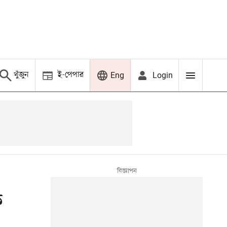
খুঁজুন
ই-পেপার
Login
Eng
ি