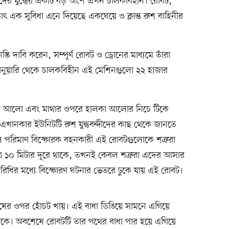
ে। তাদের যুদ্ধের একটি বড় অংশ এখন চালকবিহীন। রোবট,
হঠাৎ এক সুবিধা এনে দিয়েছে একঘেয়ে ও ক্লান্ত রুশ বাহিনীর
কি দাবি করেন, সম্পূর্ণ রোবট ও ড্রোনের মাধ্যমে তাঁরা
ানুয়ারি থেকে চালকবিহীন এই মেশিনগুলো ২২ হাজার
ঙের আলো এবং মাথার ওপরে হালকা আলোর নিচে টিকে
এখানকার ইউনিটটি রুশ যুদ্ধবন্দীদের কাছ থেকে জানতে
ুল পরিমাণ বিস্ফোরক বহনকারী এই রোবটগুলোকে শত্রুরা
ত্র ১০ মিটার দূরে থাকে, তখনই কেবল শত্রুরা এদের আসার
পরিধির মধ্যে বিস্ফোরণ ঘটনার ভেতরে ঢুকে যায় এই রোবট।
বশেষের ওপর হোঁচট খায়। এই বাধা ডিঙিয়ে সামনে এগিয়ে
থাকে। অবশেষে রোবটটি তার পথের বাধা পার হয়ে এগিয়ে