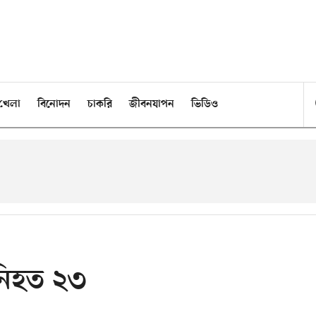
খেলা
বিনোদন
চাকরি
জীবনযাপন
ভিডিও
নিহত ২৩