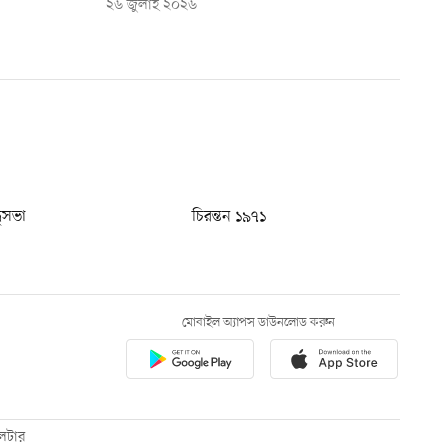
২৬ জুলাই ২০২৬
ধুসভা
চিরন্তন ১৯৭১
মোবাইল অ্যাপস ডাউনলোড করুন
েটার