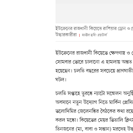
ইউক্রেনের রাজধানী কিয়েভে রাশিয়ার ড্রোন ও ক
উদ্ধারকারীরা
ফাইল ছবি: রয়টার্স
ইউক্রেনের রাজধানী কিয়েভে ক্ষেপণাস্ত্র
সোমবার ভোরে চালানো এ হামলায় অন্তত
হয়েছেন। চলতি বছরের সবচেয়ে প্রাণঘাত
ঘটল।
চলতি সপ্তাহে তুরস্কে ন্যাটো সম্মেলন অনু
অবসানে নতুন উদ্যোগ নিতে মার্কিন প্রেসিডেন
ভলোদিমির জেলেনস্কির বৈঠকের কথা রয়ে
করল মস্কো। কিয়েভের মেয়র ভিতালি ক্লি
তিনজনের (মা, বাবা ও সন্তান) মরদেহ উদ