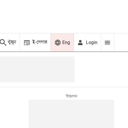
খুঁজুন
ই-পেপার
Login
Eng