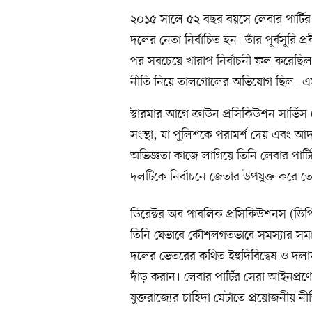
২০১৫ সালে ৫২ বছর বয়সে লেবার পার্টির 
দলের নেতা নির্বাচিত হন। তাঁর পূর্বসূরি
পর সবচেয়ে খারাপ নির্বাচনী ফল করেছিল লেব
নীতি নিয়ে তালগোলের অভিযোগ ছিল। এমন
স্টারমার আগে ক্রাউন প্রসিকিউশন সার্ভিস
সংস্থা, যা পুলিশকে পরামর্শ দেয় এবং
অভিজ্ঞতা কাজে লাগিয়ে তিনি লেবার পার্টি
দলটিকে নির্বাচনে জেতার উপযুক্ত করে ত
ডিরেক্টর অব পাবলিক প্রসিকিউশনস (ডিপিপ
তিনি যেভাবে কৌশলগতভাবে সমস্যার সমা
দলের ভেতরের কথিত ইহুদিবিদ্বেষ ও দল
দাঁড় করান। লেবার পার্টির সেরা আইনপ্
যুক্তরাজ্যের চাহিদা মেটাতে প্রয়োজনীয় নী