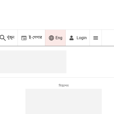
খুঁজুন
ই-পেপার
Login
Eng