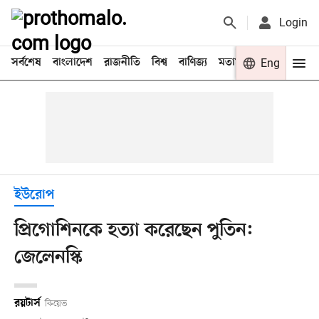
Login
সর্বশেষ
বাংলাদেশ
রাজনীতি
বিশ্ব
বাণিজ্য
মতামত
খেলা
Eng
বিনো
ইউরোপ
প্রিগোশিনকে হত্যা করেছেন পুতিন:
জেলেনস্কি
রয়টার্স
কিয়েভ