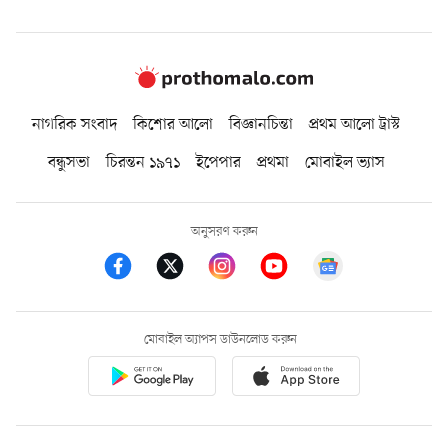
নাগরিক সংবাদ
কিশোর আলো
বিজ্ঞানচিন্তা
প্রথম আলো ট্রাস্ট
বন্ধুসভা
চিরন্তন ১৯৭১
ইপেপার
প্রথমা
মোবাইল ভ্যাস
অনুসরণ করুন
মোবাইল অ্যাপস ডাউনলোড করুন