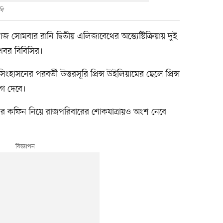
বি
য় আজ সোমবার রানি দ্বিতীয় এলিজাবেথের অন্ত্যেষ্টিক্রিয়ায় দুই
খবর বিবিসির।
াসনের পরবর্তী উত্তরসূরি প্রিন্স উইলিয়ামের ছেলে প্রিন্স
যোগ দেবে।
রানির কফিন নিয়ে রাজপরিবারের শোকযাত্রায়ও অংশ নেবে