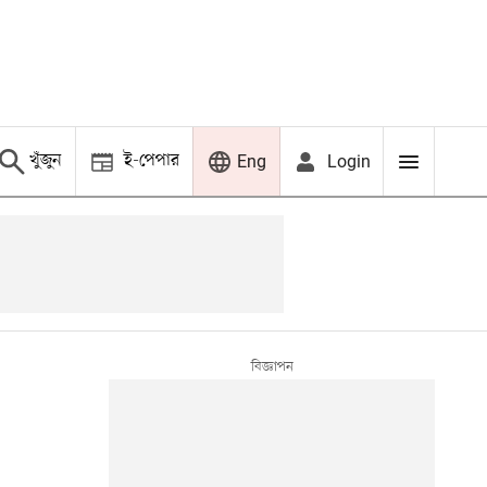
খুঁজুন
ই-পেপার
Login
Eng