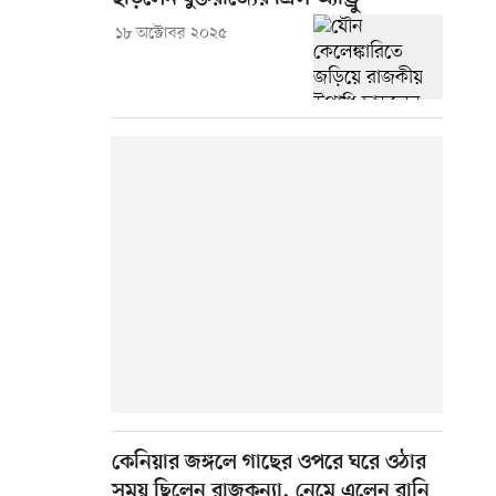
১৮ অক্টোবর ২০২৫
কেনিয়ার জঙ্গলে গাছের ওপরে ঘরে ওঠার
সময় ছিলেন রাজকন্যা, নেমে এলেন রানি