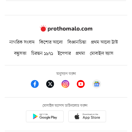
নাগরিক সংবাদ
কিশোর আলো
বিজ্ঞানচিন্তা
প্রথম আলো ট্রাস্ট
বন্ধুসভা
চিরন্তন ১৯৭১
ইপেপার
প্রথমা
মোবাইল ভ্যাস
অনুসরণ করুন
মোবাইল অ্যাপস ডাউনলোড করুন