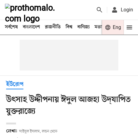
Login
সর্বশেষ
বাংলাদেশ
রাজনীতি
বিশ্ব
বাণিজ্য
মতামত
খেলা
Eng
বিনো
ইউরোপ
উৎসাহ উদ্দীপনায় ঈদুল আজহা উদ্‌যাপিত
যুক্তরাজ্যে
লেখা:
সাইদুল ইসলাম, লন্ডন থেকে