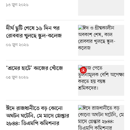
১৩ জুন ২০২৬
দীর্ঘ ছুটি শেষে ১৬ দিন পর
রোববার খুলছে স্কুল-কলেজ
০৬ জুন ২০২৬
‘শ্রমের হাটে’ কাজের খোঁজে
০৫ জুন ২০২৬
ঈদে রাজধানীতে বড় কোনো
অঘটন ঘটেনি, মে মাসে গ্রেপ্তার
২৮৪৪: ডিএমপি কমিশনার