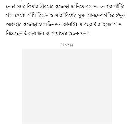
নেতা স্যার কিয়ার স্টারমার শুভেচ্ছা জানিয়ে বলেন, লেবার পার্টির
পক্ষ থেকে আমি ব্রিটেন ও সারা বিশ্বের মুসলমানদের পবিত্র ঈদুল
আজহার শুভেচ্ছা ও অভিনন্দন জানাই। এ বছর যাঁরা হজে অংশ
নিয়েছেন তাঁদের জন্যও আমাদের শুভকামনা।