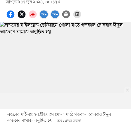
আপডেট: ১৭ জুন ২০২৪, ০০: ১৭
লন্ডনের মাইলয়েন্ড স্টেডিয়ামে খোলা মাঠে গতকাল রোববার ঈদুল
আজহার নামাজ অনুষ্ঠিত হয়
ছবি : প্রথম আলো