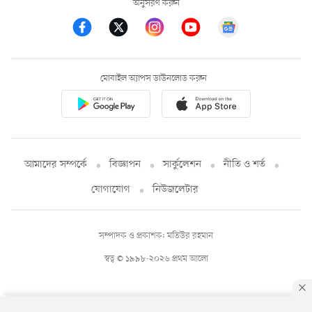
অনুসরণ করুন
মোবাইল অ্যাপস ডাউনলোড করুন
আমাদের সম্পর্কে
বিজ্ঞাপন
সার্কুলেশন
নীতি ও শর্ত
যোগাযোগ
নিউজলেটার
সম্পাদক ও প্রকাশক: মতিউর রহমান
স্বত্ব © ১৯৯৮-২০২৬ প্রথম আলো