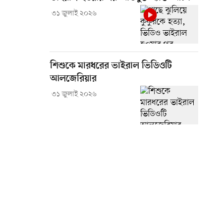
৩১ জুলাই ২০২৬
শিশুকে মারধরের ভাইরাল ভিডিওটি
আলজেরিয়ার
৩১ জুলাই ২০২৬