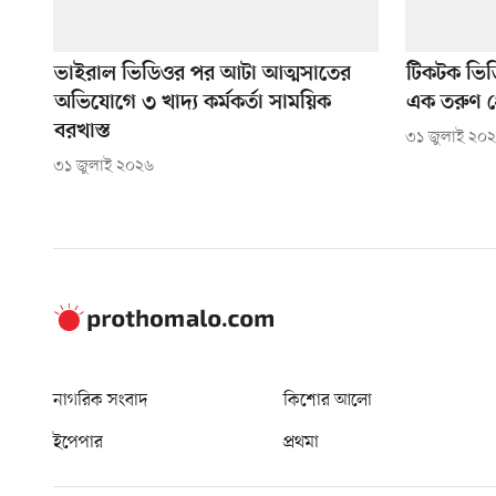
ভাইরাল ভিডিওর পর আটা আত্মসাতের
টিকটক ভিডি
অভিযোগে ৩ খাদ্য কর্মকর্তা সাময়িক
এক তরুণ গ্র
বরখাস্ত
৩১ জুলাই ২০
৩১ জুলাই ২০২৬
নাগরিক সংবাদ
কিশোর আলো
ইপেপার
প্রথমা