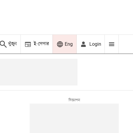
খুঁজুন
ই-পেপার
Login
Eng