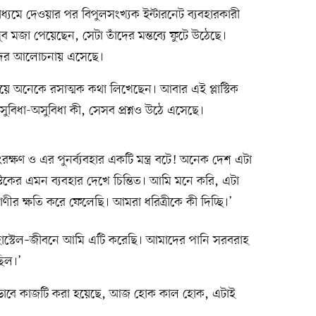
যমে দেওয়ার পর বিপুলসংখ্যক ইন্টারনেট ব্যবহারকারী
 মজা পেয়েছেন, সেটা তাঁদের মন্তব্যে ফুটে উঠেছে।
াঁদের আলোচনায় এসেছে।
ো নিয়ে অনেকে রসাত্মক কথা লিখেছেন। আবার এই প্লাস্টিক
সুবিধা-অসুবিধা কী, সেসব প্রশ্নও উঠে এসেছে।
ক্ষণ ও এর পুনর্ব্যবহার একটি মন্ত্র বটে! অনেক দেশ এটা
িকের এমন ব্যবহার দেখে চিন্তিত। আমি মনে করি, এটা
রাণীর ক্ষতি করে ফেলেছি। আমরা ধরিত্রীকে কী দিচ্ছি।’
োস্টেল–জীবনে আমি এটি করেছি। আমাদের পানি সরবরাহ
ছিল।’
যেভাবে কাজটি করা হয়েছে, আজ হোক কাল হোক, এটাই