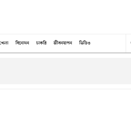
খেলা
বিনোদন
চাকরি
জীবনযাপন
ভিডিও