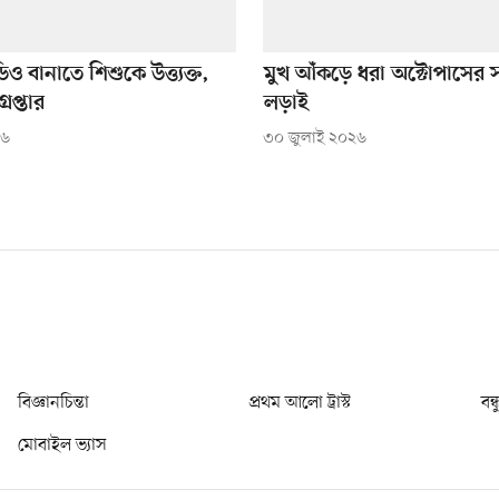
ও বানাতে শিশুকে উত্ত্যক্ত,
মুখ আঁকড়ে ধরা অক্টোপাসের স
েপ্তার
লড়াই
২৬
৩০ জুলাই ২০২৬
বিজ্ঞানচিন্তা
প্রথম আলো ট্রাস্ট
বন্
মোবাইল ভ্যাস