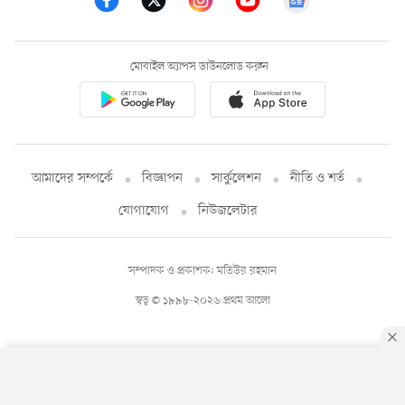
মোবাইল অ্যাপস ডাউনলোড করুন
আমাদের সম্পর্কে
বিজ্ঞাপন
সার্কুলেশন
নীতি ও শর্ত
যোগাযোগ
নিউজলেটার
সম্পাদক ও প্রকাশক: মতিউর রহমান
স্বত্ব © ১৯৯৮-২০২৬ প্রথম আলো
By using this site, you agree to our
Privacy Policy
.
OK