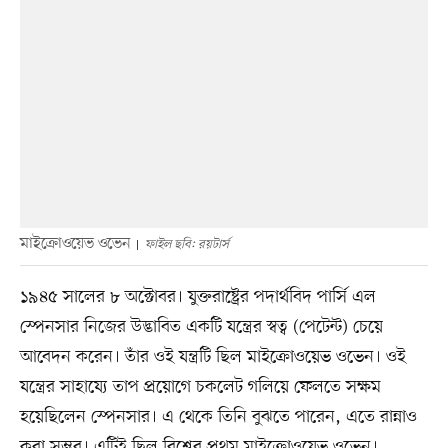
মাইক্রোওয়েভ ওভেন
ফাইল ছবি: রয়টার্স
১৯৪৫ সালের ৮ অক্টোবর। যুক্তরাষ্ট্রের পদার্থবিদ পার্সি এল
স্পেনসার নিজের উদ্ভাবিত একটি যন্ত্রের স্বত্ব (পেটেন্ট) চেয়ে
আবেদন করেন। তাঁর ওই যন্ত্রটি ছিল মাইক্রোওয়েভ ওভেন। ওই
যন্ত্রের সাহায্যে তাপ প্রয়োগে চকলেট গলিয়ে ফেলতে সক্ষম
হয়েছিলেন স্পেনসার। এ থেকে তিনি বুঝতে পারেন, এতে রান্নাও
করা সম্ভব। এটিই ছিল বিশ্বের প্রথম মাইক্রোওয়েভ ওভেন।