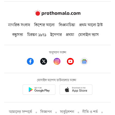
নাগরিক সংবাদ
কিশোর আলো
বিজ্ঞানচিন্তা
প্রথম আলো ট্রাস্ট
বন্ধুসভা
চিরন্তন ১৯৭১
ইপেপার
প্রথমা
মোবাইল ভ্যাস
অনুসরণ করুন
মোবাইল অ্যাপস ডাউনলোড করুন
আমাদের সম্পর্কে
বিজ্ঞাপন
সার্কুলেশন
নীতি ও শর্ত