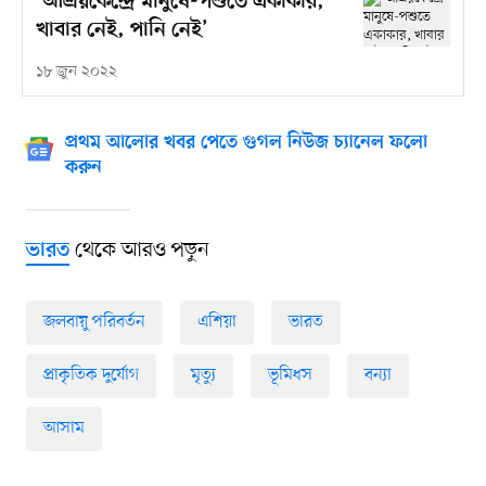
‘আশ্রয়কেন্দ্রে মানুষে-পশুতে একাকার,
খাবার নেই, পানি নেই’
১৮ জুন ২০২২
প্রথম আলোর খবর পেতে গুগল নিউজ চ্যানেল ফলো
করুন
থেকে আরও পড়ুন
ভারত
জলবায়ু পরিবর্তন
এশিয়া
ভারত
প্রাকৃতিক দুর্যোগ
মৃত্যু
ভূমিধস
বন্যা
আসাম