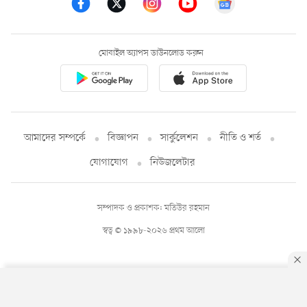
মোবাইল অ্যাপস ডাউনলোড করুন
আমাদের সম্পর্কে
বিজ্ঞাপন
সার্কুলেশন
নীতি ও শর্ত
যোগাযোগ
নিউজলেটার
সম্পাদক ও প্রকাশক: মতিউর রহমান
স্বত্ব © ১৯৯৮-২০২৬ প্রথম আলো
By using this site, you agree to our
Privacy Policy
.
OK