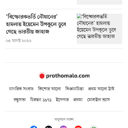
‘বিস্ফোরকভর্তি নৌযানের’
হামলায় ইয়েমেন উপকূলে ডুবে
গেছে ভারতীয় জাহাজ
০৫ আগস্ট ২০২৬
নাগরিক সংবাদ
কিশোর আলো
বিজ্ঞানচিন্তা
প্রথম আলো ট্রাস্ট
বন্ধুসভা
চিরন্তন ১৯৭১
ইপেপার
প্রথমা
মোবাইল ভ্যাস
অনুসরণ করুন