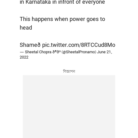
in Karnataka in infront of everyone
This happens when power goes to
head
Shameð
pic.twitter.com/8RTCCud8Mo
— Sheetal Chopra ð®ð³ (@SheetalPronamo)
June 21,
2022