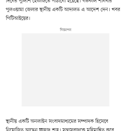
দিনের পুলিশি হেফাজতে পাঠানো হয়েছে। গতকাল শনিবার
পুলওয়ামা জেলার স্থানীয় একটি আদালত এ আদেশ দেন। খবর
পিটিআইয়ের।
স্থানীয় একটি অনলাইন সংবাদমাধ্যমের সম্পাদক হিসেবে
নিয়োজিত আছেন ফাহাদ শাহ। সন্ত্রাসবাদকে মহিমান্বিত করে