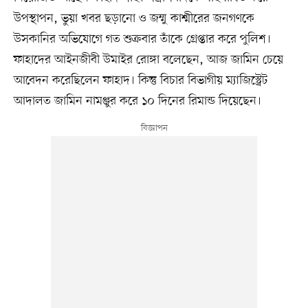
উপস্থাপন, ভুয়া খবর ছড়ানো ও জম্মু কাশ্মীরের জনগণকে
উসকানির অভিযোগে গত শুক্রবার তাঁকে গ্রেপ্তার করে পুলিশ।
ফাহাদের আইনজীবী উমাইর রোঙ্গা বলেছেন, আজ জামিন চেয়ে
আবেদন করেছিলেন ফাহাদ। কিন্তু বিচার বিভাগীয় ম্যাজিস্ট্রেট
আদালত জামিন নামঞ্জুর করে ১০ দিনের রিমান্ড দিয়েছেন।