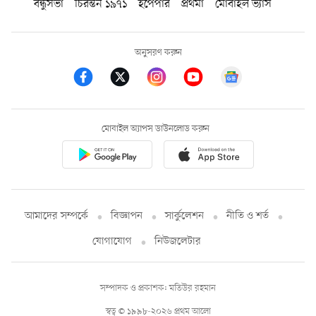
বন্ধুসভা
চিরন্তন ১৯৭১
ইপেপার
প্রথমা
মোবাইল ভ্যাস
অনুসরণ করুন
মোবাইল অ্যাপস ডাউনলোড করুন
আমাদের সম্পর্কে
বিজ্ঞাপন
সার্কুলেশন
নীতি ও শর্ত
যোগাযোগ
নিউজলেটার
সম্পাদক ও প্রকাশক: মতিউর রহমান
স্বত্ব © ১৯৯৮-২০২৬ প্রথম আলো