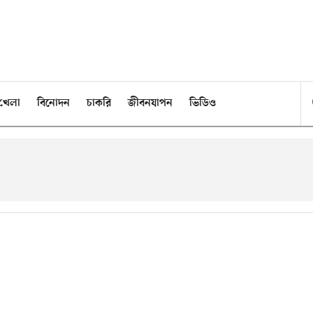
খেলা
বিনোদন
চাকরি
জীবনযাপন
ভিডিও