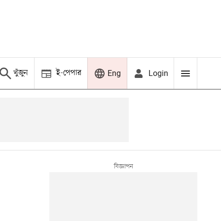
খুঁজুন
ই-পেপার
Login
Eng