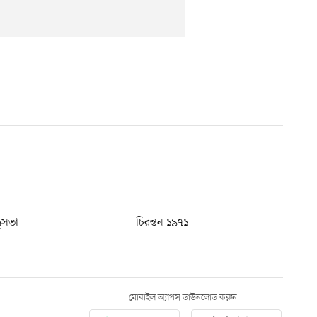
ধুসভা
চিরন্তন ১৯৭১
মোবাইল অ্যাপস ডাউনলোড করুন