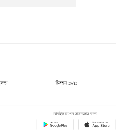
ধুসভা
চিরন্তন ১৯৭১
মোবাইল অ্যাপস ডাউনলোড করুন