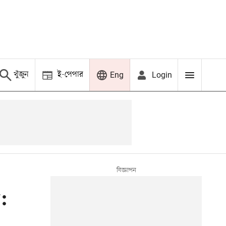
খুঁজুন
ই-পেপার
Login
Eng
: