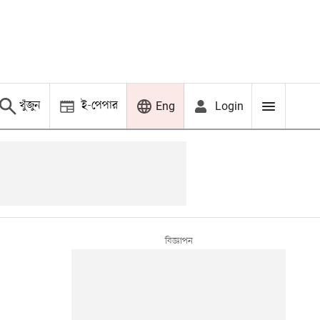
খুঁজুন
ই-পেপার
Login
Eng