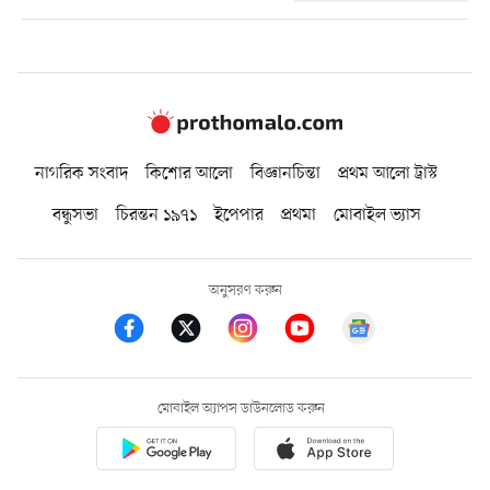
নাগরিক সংবাদ
কিশোর আলো
বিজ্ঞানচিন্তা
প্রথম আলো ট্রাস্ট
বন্ধুসভা
চিরন্তন ১৯৭১
ইপেপার
প্রথমা
মোবাইল ভ্যাস
অনুসরণ করুন
মোবাইল অ্যাপস ডাউনলোড করুন