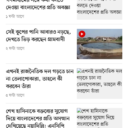
গণমাধ্যমের সঙ্গে কথা বলতে
দেওয়া বাংলাদেশের প্রতি অবজ্ঞা
১ ঘণ্টা আগে
সেই কূপের পানি আবারও নড়ছে,
দেখতে ভিড় করছেন গ্রামবাসী
২ ঘণ্টা আগে
এখনই রাজনৈতিক দল গড়তে চান
না তেলাপোকারা, তাহলে কী
করবেন তাঁরা
৫ ঘণ্টা আগে
শেখ হাসিনাকে বক্তব্যের সুযোগ
দিয়ে বাংলাদেশের প্রতি অসম্মান
দেখিয়েছে নয়াদিল্লি: এনসিপি