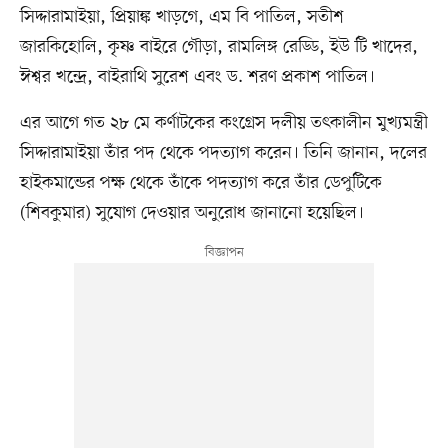
সিদ্দারামাইয়া, প্রিয়াঙ্ক খাড়গে, এম বি পাতিল, সতীশ
জারকিহোলি, কৃষ্ণ বাইরে গৌড়া, রামলিঙ্গ রেড্ডি, ইউ টি খাদের,
ঈশ্বর খন্দ্রে, বাইরাথি সুরেশ এবং ড. শরণ প্রকাশ পাতিল।
এর আগে গত ২৮ মে কর্ণাটকের কংগ্রেস দলীয় তৎকালীন মুখ্যমন্ত্রী
সিদ্দারামাইয়া তাঁর পদ থেকে পদত্যাগ করেন। তিনি জানান, দলের
হাইকমান্ডের পক্ষ থেকে তাঁকে পদত্যাগ করে তাঁর ডেপুটিকে
(শিবকুমার) সুযোগ দেওয়ার অনুরোধ জানানো হয়েছিল।