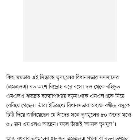
কিন্তু মমতার এই সিদ্ধান্তে তৃণমূলের বিধানসভার সদস্যদের
(এমএলএ) বড় অংশ বিদ্রোহ করে বসে। দল থেকে বহিষ্কৃত
এমএলএ ঋতব্রত বন্দ্যোপাধ্যায় বড়সংখ্যক এমএলএকে নিয়ে
বেরিয়ে গেছেন। তাঁরা ইতিমধ্যে বিধানসভার অধ্যক্ষ রথীন্দ্র বসুকে
চিঠি দিয়ে জানিয়েছেন যে তাঁদের সঙ্গে তৃণমূলের ৮০ জনের মধ্যে
৫৮ জন এমএলএ আছেন। ফলে তাঁরাই ‘আসল তৃণমূল’।
আজ বুধবার তৃণমূলের ৫৮ জন এমএলএ পৃথক বা নতুন তৃণমূল