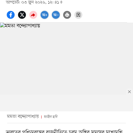
আপডেট: ০৩ জুন ২০২৬, ১২: ৪১
মমতা বন্দ্যোপাধ্যায়
ফাইল ছবি
ভারতের পশ্চিমবঙ্গের রাজনীতিতে চরম অস্থির সময়ের মুখোমুখি