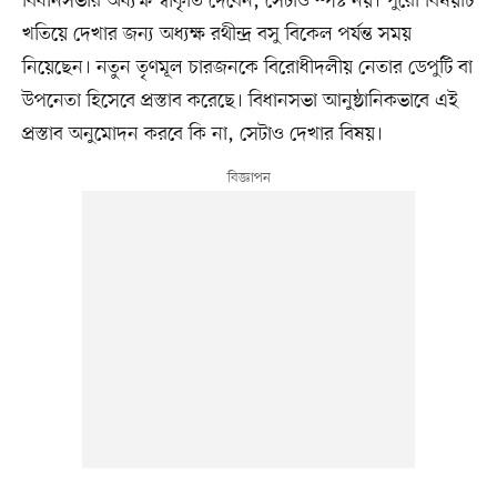
বিধানসভার অধ্যক্ষ স্বীকৃতি দেবেন, সেটাও স্পষ্ট নয়। পুরো বিষয়টি
খতিয়ে দেখার জন্য অধ্যক্ষ রথীন্দ্র বসু বিকেল পর্যন্ত সময়
নিয়েছেন। নতুন তৃণমূল চারজনকে বিরোধীদলীয় নেতার ডেপুটি বা
উপনেতা হিসেবে প্রস্তাব করেছে। বিধানসভা আনুষ্ঠানিকভাবে এই
প্রস্তাব অনুমোদন করবে কি না, সেটাও দেখার বিষয়।