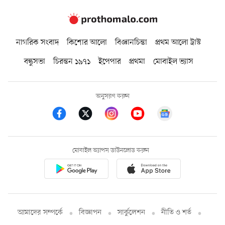
নাগরিক সংবাদ
কিশোর আলো
বিজ্ঞানচিন্তা
প্রথম আলো ট্রাস্ট
বন্ধুসভা
চিরন্তন ১৯৭১
ইপেপার
প্রথমা
মোবাইল ভ্যাস
অনুসরণ করুন
মোবাইল অ্যাপস ডাউনলোড করুন
আমাদের সম্পর্কে
বিজ্ঞাপন
সার্কুলেশন
নীতি ও শর্ত