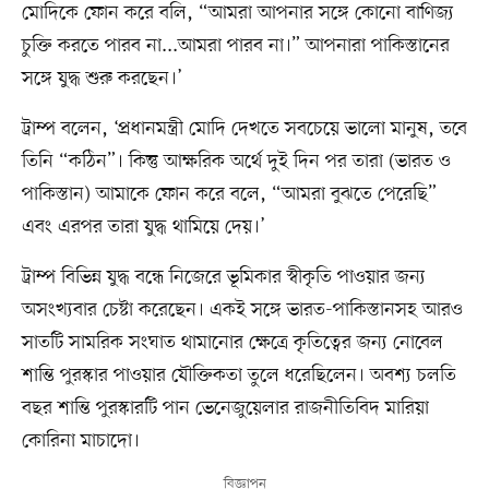
মোদিকে ফোন করে বলি, “আমরা আপনার সঙ্গে কোনো বাণিজ্য
চুক্তি করতে পারব না...আমরা পারব না।” আপনারা পাকিস্তানের
সঙ্গে যুদ্ধ শুরু করছেন।’
ট্রাম্প বলেন, ‘প্রধানমন্ত্রী মোদি দেখতে সবচেয়ে ভালো মানুষ, তবে
তিনি “কঠিন”। কিন্তু আক্ষরিক অর্থে দুই দিন পর তারা (ভারত ও
পাকিস্তান) আমাকে ফোন করে বলে, “আমরা বুঝতে পেরেছি”
এবং এরপর তারা যুদ্ধ থামিয়ে দেয়।’
ট্রাম্প বিভিন্ন যুদ্ধ বন্ধে নিজেরে ভূমিকার স্বীকৃতি পাওয়ার জন্য
অসংখ্যবার চেষ্টা করেছেন। একই সঙ্গে ভারত-পাকিস্তানসহ আরও
সাতটি সামরিক সংঘাত থামানোর ক্ষেত্রে কৃতিত্বের জন্য নোবেল
শান্তি পুরস্কার পাওয়ার যৌক্তিকতা তুলে ধরেছিলেন। অবশ্য চলতি
বছর শান্তি পুরস্কারটি পান ভেনেজুয়েলার রাজনীতিবিদ মারিয়া
কোরিনা মাচাদো।