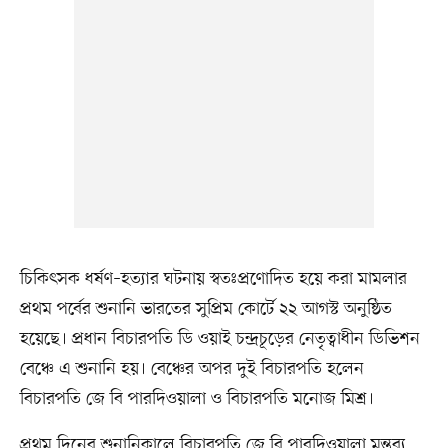
চিকিৎসক ধর্ষণ–হত্যার ঘটনায় স্বতঃপ্রণোদিত হয়ে করা মামলার
প্রথম পর্বের শুনানি ভারতের সুপ্রিম কোর্টে ২২ আগস্ট অনুষ্ঠিত
হয়েছে। প্রধান বিচারপতি ডি ওয়াই চন্দ্রচূড়ের নেতৃত্বাধীন ডিভিশন
বেঞ্চে এ শুনানি হয়। বেঞ্চের অপর দুই বিচারপতি হলেন
বিচারপতি জে বি পারদিওয়ালা ও বিচারপতি মনোজ মিশ্র।
প্রথম দিনের শুনানিকালে বিচারপতি জে বি পারদিওয়ালা মন্তব্য