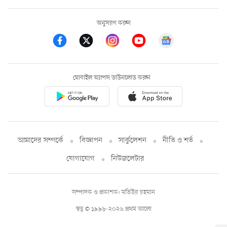
অনুসরণ করুন
মোবাইল অ্যাপস ডাউনলোড করুন
আমাদের সম্পর্কে
বিজ্ঞাপন
সার্কুলেশন
নীতি ও শর্ত
যোগাযোগ
নিউজলেটার
সম্পাদক ও প্রকাশক: মতিউর রহমান
স্বত্ব © ১৯৯৮-২০২৬ প্রথম আলো