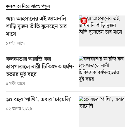
কলকাতা নিয়ে আরও পড়ুন
জয়া আহসানের এই জামদানি
শাড়ি দুজন তাঁতি বুনেছেন চার
মাসে
১ ঘণ্টা আগে
কলকাতার আরজি কর
হাসপাতালে নারী চিকিৎসক ধর্ষণ-
হত্যার দুই বছর
৫ ঘণ্টা আগে
১০ বছর ‘পাখি’, এবার ‘চামেলি’
০২ আগস্ট ২০২৬