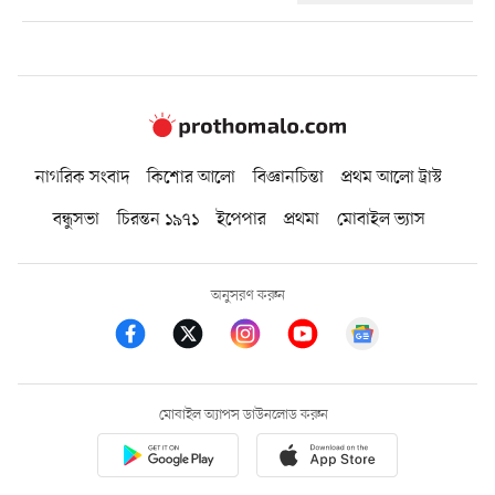
নাগরিক সংবাদ
কিশোর আলো
বিজ্ঞানচিন্তা
প্রথম আলো ট্রাস্ট
বন্ধুসভা
চিরন্তন ১৯৭১
ইপেপার
প্রথমা
মোবাইল ভ্যাস
অনুসরণ করুন
মোবাইল অ্যাপস ডাউনলোড করুন