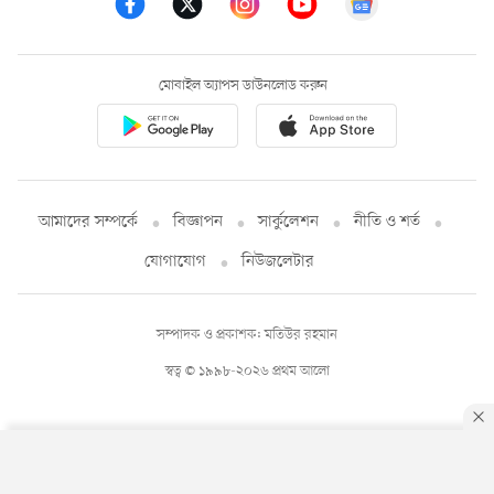
মোবাইল অ্যাপস ডাউনলোড করুন
আমাদের সম্পর্কে
বিজ্ঞাপন
সার্কুলেশন
নীতি ও শর্ত
যোগাযোগ
নিউজলেটার
সম্পাদক ও প্রকাশক: মতিউর রহমান
স্বত্ব © ১৯৯৮-২০২৬ প্রথম আলো
By using this site, you agree to our
Privacy Policy
.
OK