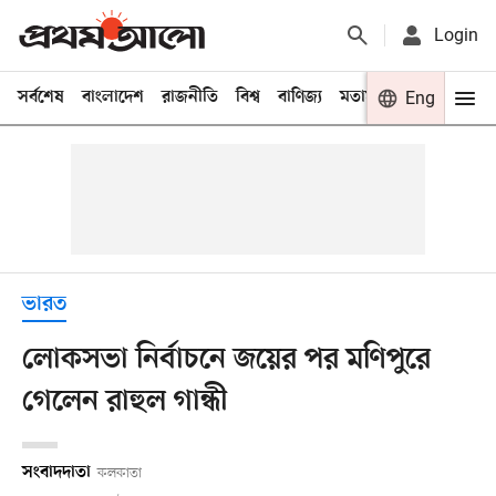
Login
সর্বশেষ
বাংলাদেশ
রাজনীতি
বিশ্ব
বাণিজ্য
মতামত
খেলা
Eng
বিনো
ভারত
লোকসভা নির্বাচনে জয়ের পর মণিপুরে
গেলেন রাহুল গান্ধী
সংবাদদাতা
কলকাতা