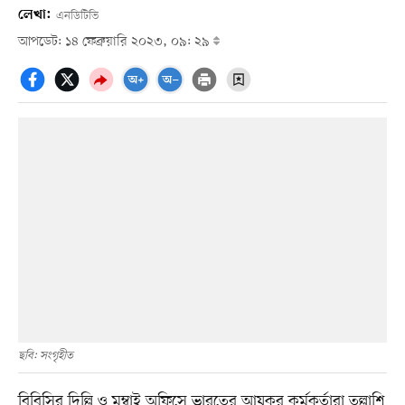
লেখা:
এনডিটিভি
আপডেট: ১৪ ফেব্রুয়ারি ২০২৩, ০৯: ২৯
ছবি: সংগৃহীত
বিবিসির দিল্লি ও মুম্বাই অফিসে ভারতের আয়কর কর্মকর্তারা তল্লাশি