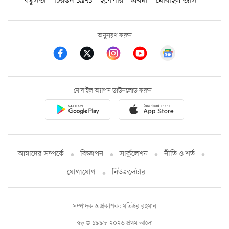
বন্ধুসভা
চিরন্তন ১৯৭১
ইপেপার
প্রথমা
মোবাইল ভ্যাস
অনুসরণ করুন
মোবাইল অ্যাপস ডাউনলোড করুন
আমাদের সম্পর্কে
বিজ্ঞাপন
সার্কুলেশন
নীতি ও শর্ত
যোগাযোগ
নিউজলেটার
সম্পাদক ও প্রকাশক: মতিউর রহমান
স্বত্ব © ১৯৯৮-২০২৬ প্রথম আলো