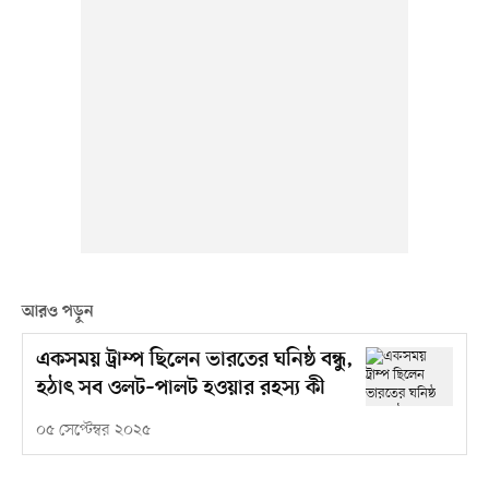
আরও পড়ুন
একসময় ট্রাম্প ছিলেন ভারতের ঘনিষ্ঠ বন্ধু,
হঠাৎ সব ওলট–পালট হওয়ার রহস্য কী
০৫ সেপ্টেম্বর ২০২৫