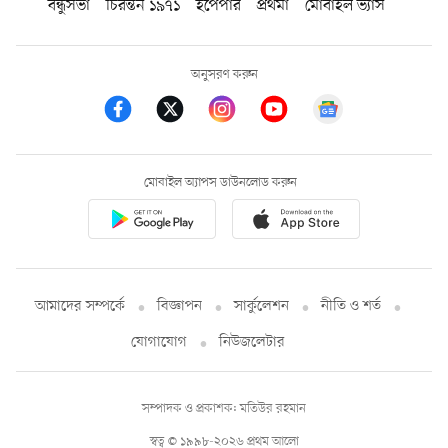
বন্ধুসভা
চিরন্তন ১৯৭১
ইপেপার
প্রথমা
মোবাইল ভ্যাস
অনুসরণ করুন
মোবাইল অ্যাপস ডাউনলোড করুন
আমাদের সম্পর্কে
বিজ্ঞাপন
সার্কুলেশন
নীতি ও শর্ত
যোগাযোগ
নিউজলেটার
সম্পাদক ও প্রকাশক: মতিউর রহমান
স্বত্ব © ১৯৯৮-২০২৬ প্রথম আলো