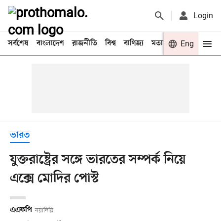
Login
সর্বশেষ
বাংলাদেশ
রাজনীতি
বিশ্ব
বাণিজ্য
মতামত
খেলা
Eng
বিনো
ভারত
যুক্তরাষ্ট্রের সঙ্গে ভারতের সম্পর্ক নিয়ে
এক্সে মোদির পোস্ট
এএফপি
নয়াদিল্লি