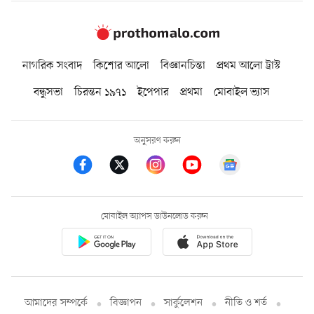
নাগরিক সংবাদ
কিশোর আলো
বিজ্ঞানচিন্তা
প্রথম আলো ট্রাস্ট
বন্ধুসভা
চিরন্তন ১৯৭১
ইপেপার
প্রথমা
মোবাইল ভ্যাস
অনুসরণ করুন
মোবাইল অ্যাপস ডাউনলোড করুন
আমাদের সম্পর্কে
বিজ্ঞাপন
সার্কুলেশন
নীতি ও শর্ত