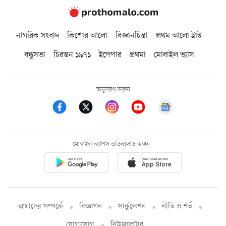
নাগরিক সংবাদ
কিশোর আলো
বিজ্ঞানচিন্তা
প্রথম আলো ট্রাস্ট
বন্ধুসভা
চিরন্তন ১৯৭১
ইপেপার
প্রথমা
মোবাইল ভ্যাস
অনুসরণ করুন
মোবাইল অ্যাপস ডাউনলোড করুন
আমাদের সম্পর্কে
বিজ্ঞাপন
সার্কুলেশন
নীতি ও শর্ত
যোগাযোগ
নিউজলেটার