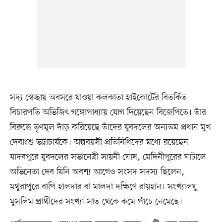
সদ্য স্বেচ্ছায় অবসরে যাওয়া কলকাতা হাইকোর্টের বিতর্কিত
বিচারপতি অভিজিৎ গঙ্গোপাধ্যায় যোগ দিয়েছেন বিজেপিতে। তাঁর
বিরুদ্ধে তৃণমূল দাঁড় করিয়েছে তাঁদের যুবদলের অন্যতম প্রধান মুখ
দেবাংশু ভট্টাচার্যকে। অল্পবয়সী প্রতিনিধিদের মধ্যে রয়েছেন
যাদবপুরে যুবদলের সভানেত্রী সায়নী ঘোষ, মেদিনীপুরের ঘাটালে
অভিনেতা দেব যিনি অবশ্য আগেও সংসদ সদস্য ছিলেন,
মথুরাপুরে বাপি হালদার বা মালদা দক্ষিণে রায়হান। সংখ্যালঘু
মুসলিম প্রার্থীদের সংখ্যা সাত থেকে কমে পাঁচে নেমেছে।