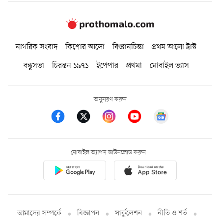
নাগরিক সংবাদ
কিশোর আলো
বিজ্ঞানচিন্তা
প্রথম আলো ট্রাস্ট
বন্ধুসভা
চিরন্তন ১৯৭১
ইপেপার
প্রথমা
মোবাইল ভ্যাস
অনুসরণ করুন
মোবাইল অ্যাপস ডাউনলোড করুন
আমাদের সম্পর্কে
বিজ্ঞাপন
সার্কুলেশন
নীতি ও শর্ত