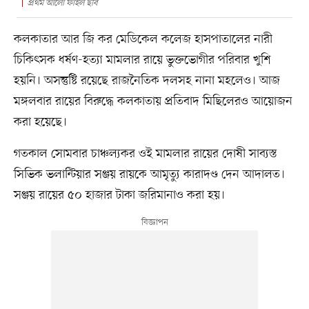
প্রথম আলো ফাইল ছবি
কলকাতার আর জি কর মেডিকেল কলেজ হাসপাতালের নারী
চিকিৎসক ধর্ষণ-হত্যা মামলার রায়ে ভুক্তভোগীর পরিবার খুশি
হয়নি। অসন্তুষ্টি রয়েছে রাজনৈতিক দলসহ নানা মহলেও। আজ
মঙ্গলবার রায়ের বিরুদ্ধে কলকাতায় প্রতিবাদ মিছিলেরও আয়োজন
করা হয়েছে।
গতকাল সোমবার চাঞ্চল্যকর ওই মামলার রায়ের দোষী সাব্যস্ত
সিভিক ভলান্টিয়ার সঞ্জয় রায়কে আমৃত্যু কারাদণ্ড দেন আদালত।
সঞ্জয় রায়ের ৫০ হাজার টাকা জরিমানাও করা হয়।