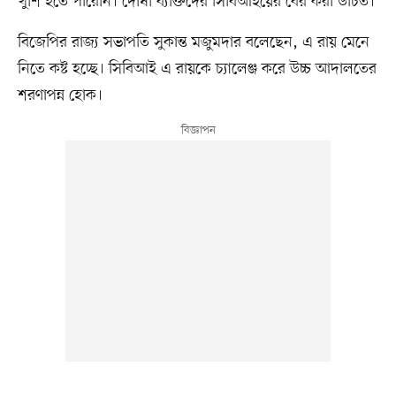
খুশি হতে পারেনি। দোষী ব্যক্তিদের সিবিআইয়ের বের করা উচিত।
বিজেপির রাজ্য সভাপতি সুকান্ত মজুমদার বলেছেন, এ রায় মেনে
নিতে কষ্ট হচ্ছে। সিবিআই এ রায়কে চ্যালেঞ্জ করে উচ্চ আদালতের
শরণাপন্ন হোক।